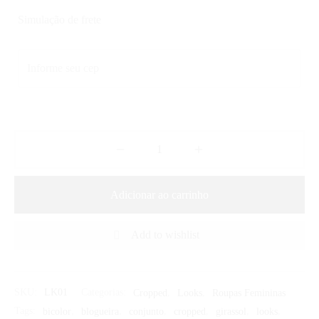
Simulação de frete
Adicionar ao carrinho
Add to wishlist
SKU:
LK01
Categorias:
Cropped
,
Looks
,
Roupas Femininas
Tags:
bicolor
,
blogueira
,
conjunto
,
cropped
,
girassol
,
looks
,