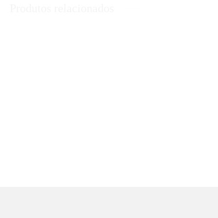
Produtos relacionados
Conjunto Califórnia Pink
Conjunto Nísia Floresta
R$
74,90
R$
69,90
Body Kimura
Conjunto Flamingo
Renaissance
R$
85,90
R$
64,90