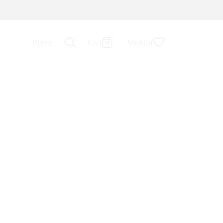
0
Cart
Entrar
Cart
Wishlist
0
Updating…
Nenhum produto no carrinho.
Continue Shopping