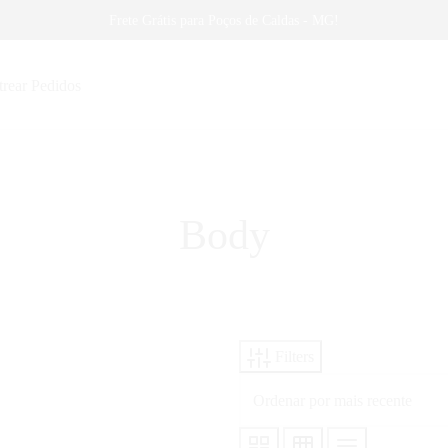
Frete Grátis para Poços de Caldas - MG!
trear Pedidos
Body
Filters