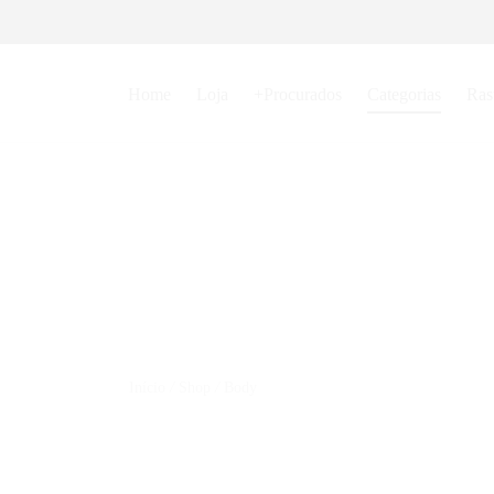
Home
Loja
+Procurados
Categorias
Ras
Início
/
Shop
/
Body