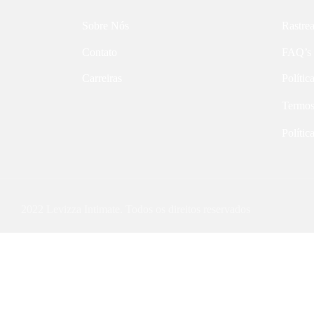
Sobre Nós
Rastre
Contato
FAQ’s
Carreiras
Polític
Termos
Polític
2022 Levizza Intimate. Todos os direitos reservados