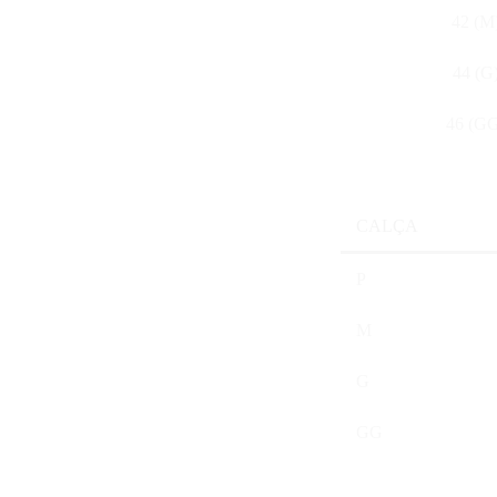
42 (M
44 (G
46 (G
CALÇA
P
M
G
GG