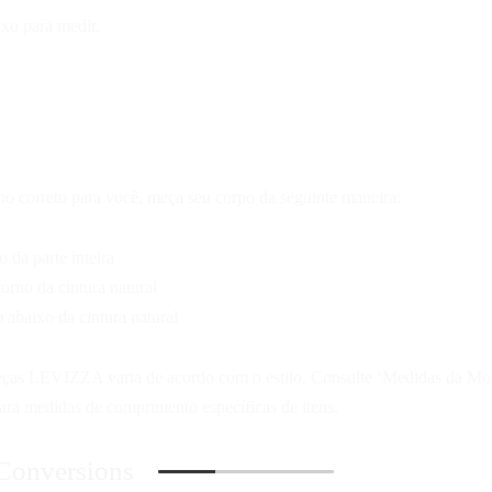
xo para medir.
ho correto para você, meça seu corpo da seguinte maneira:
 da parte inteira
orno da cintura natural
abaixo da cintura natural
ças LEVIZZA varia de acordo com o estilo. Consulte ‘Medidas da Mod
para medidas de comprimento específicas de itens.
 Conversions