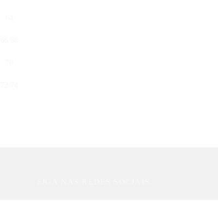
64
66/68
70
72/74
SIGA NAS REDES SOCIAIS.
Acompanhe todas as novidades.