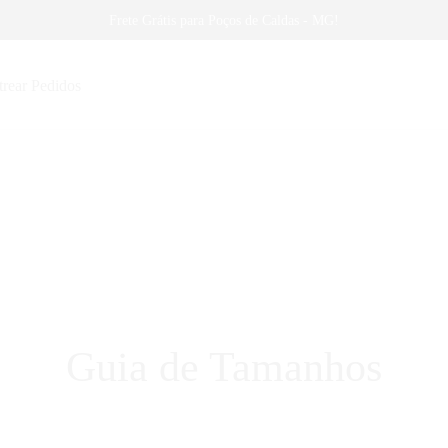
Frete Grátis para Poços de Caldas - MG!
trear Pedidos
Guia de Tamanhos