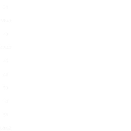
38
38/40
40
42/44
46
48
50
54
58
60/62