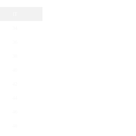
IT
34
36
38
40
42
44
46
48