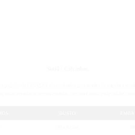
Sutiã / Calcinhas
 próprios da LEVIZZA são projetados para atender às seguintes medid
 variar em relação a essas medidas, mas você ainda pode usá-las com
HOS
BUSTO
EMBA.
)
78 a 83 cm
68