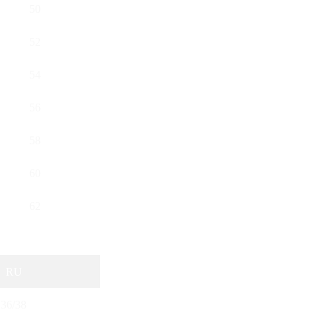
50
52
54
56
58
60
62
RU
36/38