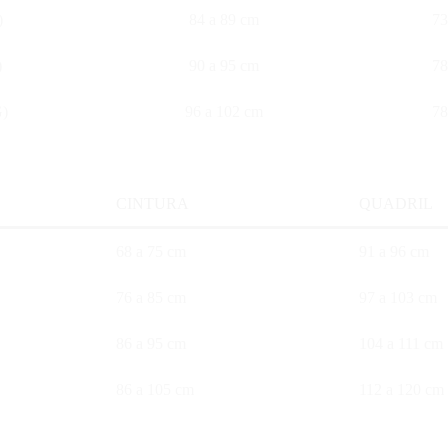
)
84 a 89 cm
73
)
90 a 95 cm
78
G)
96 a 102 cm
78
CINTURA
QUADRIL
68 a 75 cm
91 a 96 cm
76 a 85 cm
97 a 103 cm
86 a 95 cm
104 a 111 cm
86 a 105 cm
112 a 120 cm