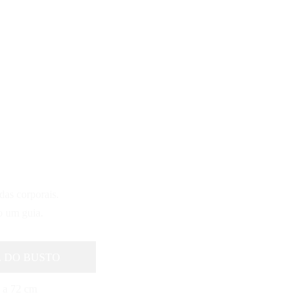
as corporais.
o um guia.
 DO BUSTO
 a 72 cm