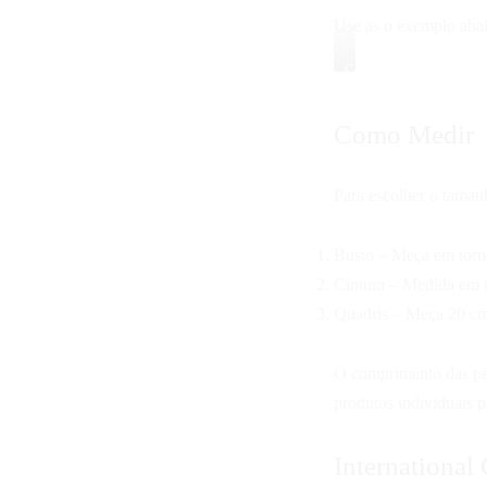
Use as o exemplo abai
Como
Medir
Como Medir
Para escolher o taman
Busto – Meça em torno
Cintura – Medida em t
Quadris – Meça 20 cm 
O comprimento das pe
produtos individuais 
International