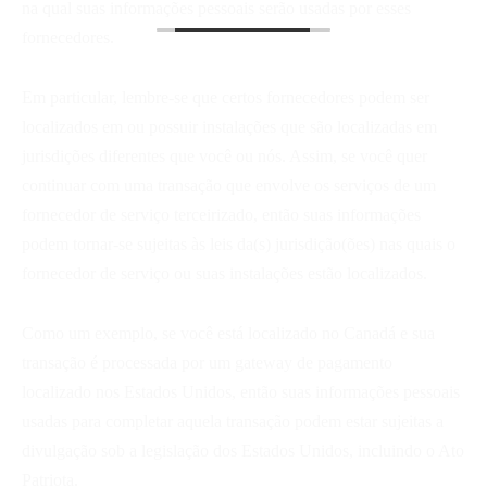
na qual suas informações pessoais serão usadas por esses
fornecedores.
Em particular, lembre-se que certos fornecedores podem ser
localizados em ou possuir instalações que são localizadas em
jurisdições diferentes que você ou nós. Assim, se você quer
continuar com uma transação que envolve os serviços de um
fornecedor de serviço terceirizado, então suas informações
podem tornar-se sujeitas às leis da(s) jurisdição(ões) nas quais o
fornecedor de serviço ou suas instalações estão localizados.
Como um exemplo, se você está localizado no Canadá e sua
transação é processada por um gateway de pagamento
localizado nos Estados Unidos, então suas informações pessoais
usadas para completar aquela transação podem estar sujeitas a
divulgação sob a legislação dos Estados Unidos, incluindo o Ato
Patriota.