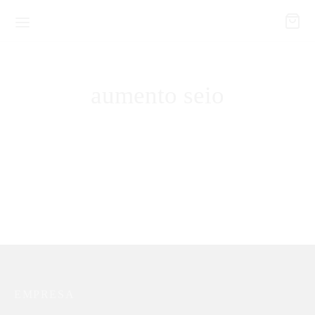
aumento seio
Body Eliza Leonida
R$
119,90
EMPRESA