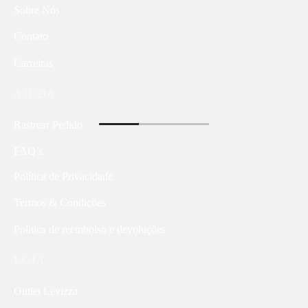
Sobre Nós
Contato
Carreiras
AJUDA
Rastrear Pedido
FAQ’s
Política de Privacidade
Termos & Condições
Política de reembolso e devoluções
LOJA
Outlet Levizza