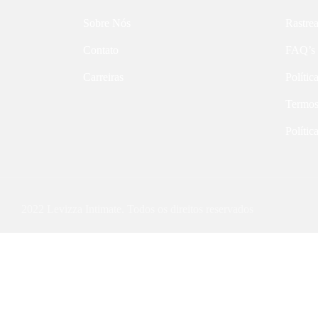
Sobre Nós
Rastre
Contato
FAQ’s
Carreiras
Polític
Termos
Polític
2022 Levizza Intimate. Todos os direitos reservados