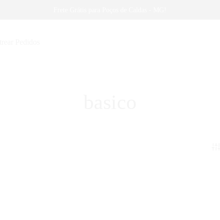
Frete Grátis para Poços de Caldas - MG!
trear Pedidos
basico