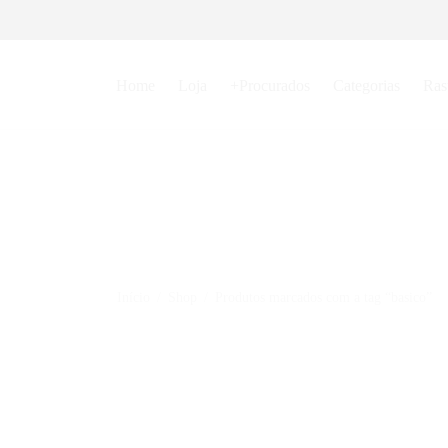
Home
Loja
+Procurados
Categorias
Ras
Início
/
Shop
/
Produtos marcados com a tag “basico”
Conjunto Kathrine Switzer