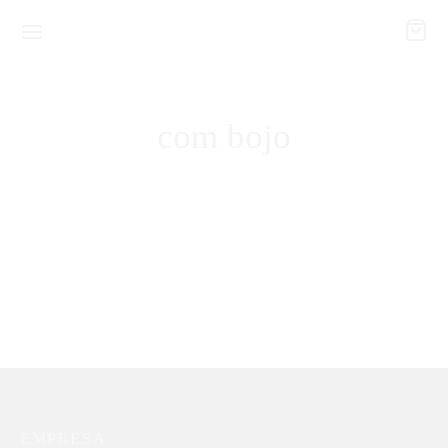
com bojo
Conjunto Flamingo
Body Eliza Leonida
Renaissance
R$
119,90
R$
64,90
EMPRESA