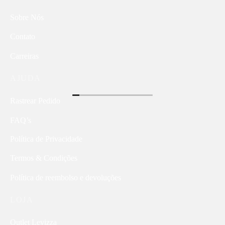
Sobre Nós
Contato
Carreiras
AJUDA
Rastrear Pedido
FAQ’s
Política de Privacidade
Termos & Condições
Política de reembolso e devoluções
LOJA
Outlet Levizza