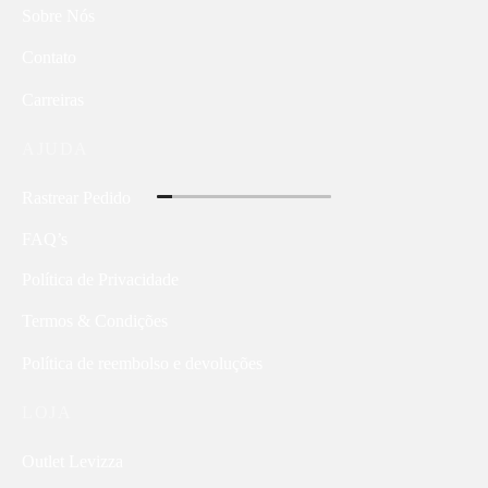
Sobre Nós
Contato
Carreiras
AJUDA
Rastrear Pedido
FAQ’s
Política de Privacidade
Termos & Condições
Política de reembolso e devoluções
LOJA
Outlet Levizza