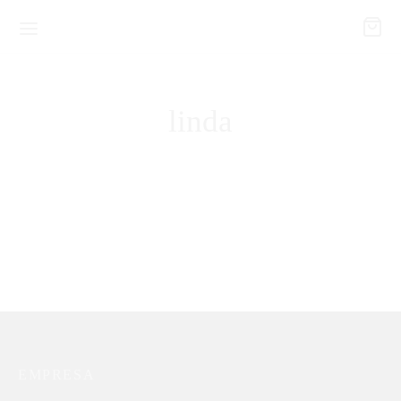
linda
Conjunto Rita Hayworth
R$
39,90
EMPRESA