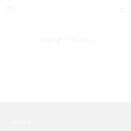
maravilhoso
Body Joana D’arc
R$
99,90
EMPRESA