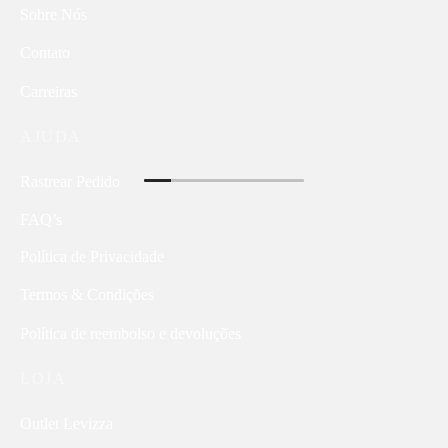
Sobre Nós
Contato
Carreiras
AJUDA
Rastrear Pedido
FAQ’s
Política de Privacidade
Termos & Condições
Política de reembolso e devoluções
LOJA
Outlet Levizza