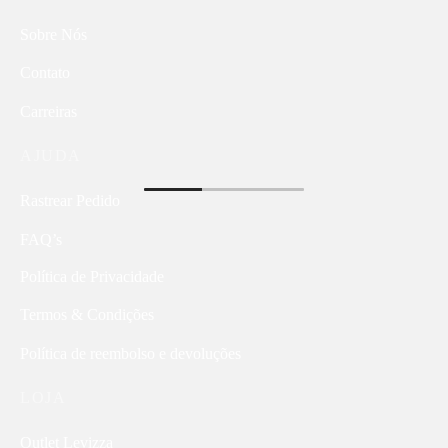
Sobre Nós
Contato
Carreiras
AJUDA
Rastrear Pedido
FAQ’s
Política de Privacidade
Termos & Condições
Política de reembolso e devoluções
LOJA
Outlet Levizza