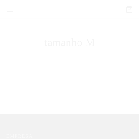
tamanho M
Conjunto Flamingo
Renaissance
R$
64,90
EMPRESA