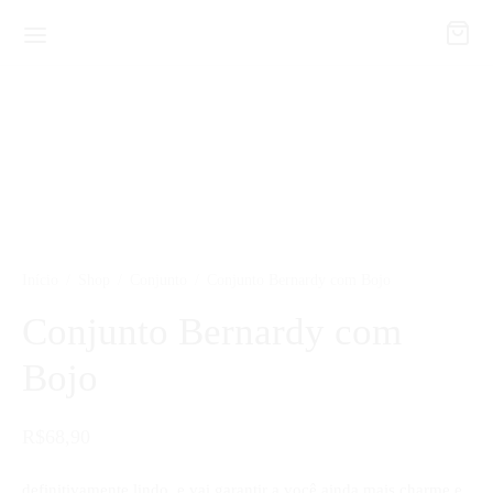
Início
/
Shop
/
Conjunto
/
Conjunto Bernardy com Bojo
Conjunto Bernardy com
Bojo
R$
68,90
definitivamente lindo, e vai garantir a você ainda mais charme e