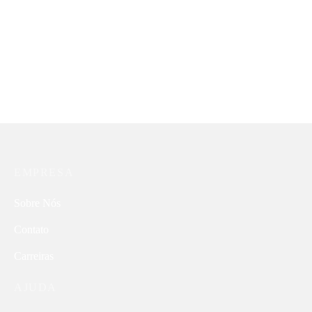
R$
69,90
R$
62,50
Body Parks
Conjunto Malala Yousafzai
R$
89,90
R$
65,00
EMPRESA
Sobre Nós
Contato
Carreiras
AJUDA