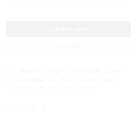
Adicionar ao carrinho
Add to wishlist
SKU:
Não aplicável
Categorias:
Bojo
,
Com bojo
,
Conjunto
Tags:
100% algodão
,
bojo
,
calcinhas
,
confortável
,
conjunto
,
lingeriei intima
,
moda intima
,
preto
,
sensual
Share