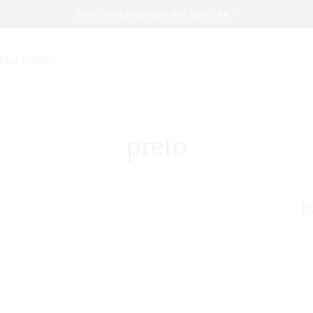
Frete Grátis para Poços de Caldas - MG!
trear Pedidos
preto
alentina Tereshkova
Body Onna-Bugeisha