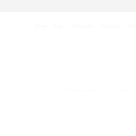
Home
Loja
+Procurados
Categorias
Ras
Início
/
Shop
/
Produtos marcados com a tag “preto”
Conjunto Bernardy com Bojo
Body V