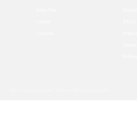
Sobre Nós
Rastre
Contato
FAQ’s
Carreiras
Polític
Termos
Polític
2022 Levizza Intimate. Todos os direitos reservados